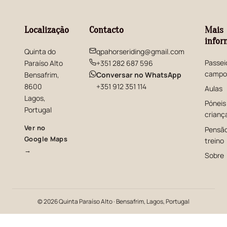
Localização
Contacto
Mais
infor
Quinta do
qpahorseriding@gmail.com
Passei
Paraíso Alto
+351 282 687 596
campo
(abre numa nova janela)
Bensafrim,
Conversar no WhatsApp
8600
+351 912 351 114
Aulas
Lagos,
Póneis
Portugal
crianç
Ver no
Pensão
Google Maps
treino
(abre numa nova janela)
→
Sobre
© 2026 Quinta Paraíso Alto · Bensafrim, Lagos, Portugal