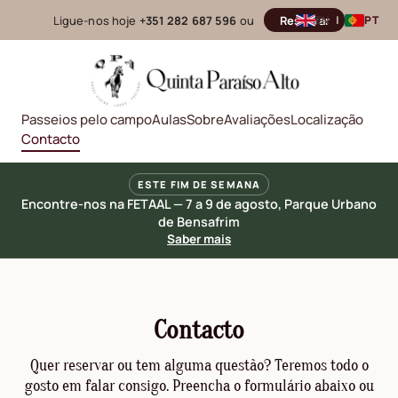
Ligue-nos hoje
+351 282 687 596
ou
Reservar
EN
|
PT
Passeios pelo campo
Aulas
Sobre
Avaliações
Localização
Contacto
ESTE FIM DE SEMANA
Encontre-nos na FETAAL — 7 a 9 de agosto, Parque Urbano
de Bensafrim
Saber mais
Contacto
Quer reservar ou tem alguma questão? Teremos todo o
gosto em falar consigo. Preencha o formulário abaixo ou