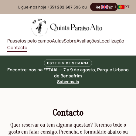
Ligue-nos hoje
+351 282 687 596
ou
Reservar
EN
|
PT
Passeios pelo campo
Aulas
Sobre
Avaliações
Localização
Contacto
ESTE FIM DE SEMANA
Encontre-nos na FETAAL — 7 a 9 de agosto, Parque Urbano
de Bensafrim
Saber mais
Contacto
Quer reservar ou tem alguma questão? Teremos todo o
gosto em falar consigo. Preencha o formulário abaixo ou