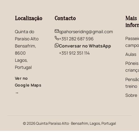
Localização
Contacto
Mais
infor
Quinta do
qpahorseriding@gmail.com
Passei
Paraíso Alto
+351 282 687 596
campo
(abre numa nova janela)
Bensafrim,
Conversar no WhatsApp
8600
+351 912 351 114
Aulas
Lagos,
Póneis
Portugal
crianç
Ver no
Pensão
Google Maps
treino
(abre numa nova janela)
→
Sobre
© 2026 Quinta Paraíso Alto · Bensafrim, Lagos, Portugal